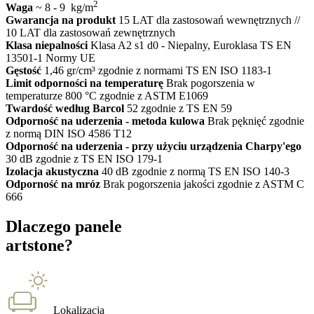
2
Waga
~ 8 - 9 kg/m
Gwarancja na produkt
15 LAT dla zastosowań wewnętrznych //
10 LAT dla zastosowań zewnętrznych
Klasa niepalności
Klasa A2 s1 d0 - Niepalny, Euroklasa TS EN
13501-1 Normy UE
Gęstość
1,46 gr/cm³ zgodnie z normami TS EN ISO 1183-1
Limit odporności na temperaturę
Brak pogorszenia w
temperaturze 800 °C zgodnie z ASTM E1069
Twardość według Barcol
52 zgodnie z TS EN 59
Odporność na uderzenia - metoda kulowa
Brak pęknięć zgodnie
z normą DIN ISO 4586 T12
Odporność na uderzenia - przy użyciu urządzenia Charpy'ego
30 dB zgodnie z TS EN ISO 179-1
Izolacja akustyczna
40 dB zgodnie z normą TS EN ISO 140-3
Odporność na mróz
Brak pogorszenia jakości zgodnie z ASTM C
666
Dlaczego panele
artstone?
Lokalizacja