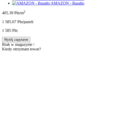
AMAZON - Basalto
2
405.39 Pln/m
1 585.07 Pln/panel
i
1 585 Pln
Wyślij zapytanie
Brak w magazynie /
Kiedy otrzymam towar?