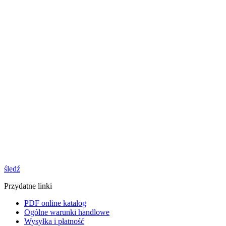
śledź
Przydatne linki
PDF online katalog
Ogólne warunki handlowe
Wysyłka i płatność