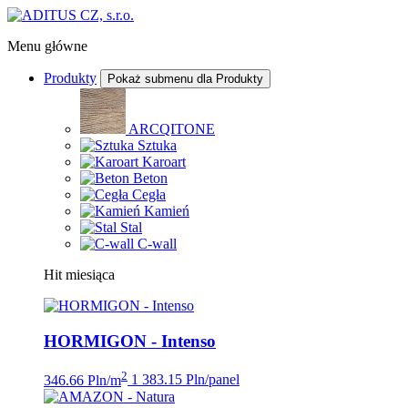
Menu główne
Produkty
Pokaż submenu dla Produkty
ARCQITONE
Sztuka
Karoart
Beton
Cegła
Kamień
Stal
C-wall
Hit miesiąca
HORMIGON - Intenso
2
346.66 Pln/m
1 383.15 Pln/panel