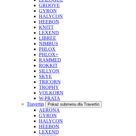
GROOVE
GYRON
HALYCON
HEEBON
KNITT
LEXEND
LIBREE
NIMBUS
PHLOX
PHLOX+
RAMMED
ROKKIT
SILLYON
SKYE
TRICORN
TROPHY
VOLKORN
W-PRATA
Travertin
Pokaż submenu dla Travertin
AERONA
GYRON
HALYCON
HEEBON
LEXEND