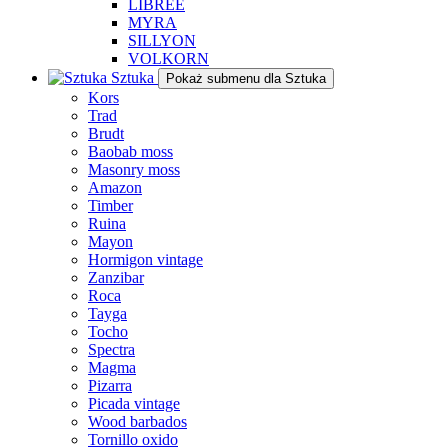
LIBREE
MYRA
SILLYON
VOLKORN
Sztuka
Pokaż submenu dla Sztuka
Kors
Trad
Brudt
Baobab moss
Masonry moss
Amazon
Timber
Ruina
Mayon
Hormigon vintage
Zanzibar
Roca
Tayga
Tocho
Spectra
Magma
Pizarra
Picada vintage
Wood barbados
Tornillo oxido