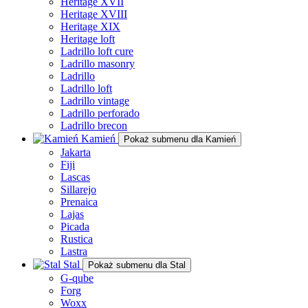
Heritage XVII
Heritage XVIII
Heritage XIX
Heritage loft
Ladrillo loft cure
Ladrillo masonry
Ladrillo
Ladrillo loft
Ladrillo vintage
Ladrillo perforado
Ladrillo brecon
Kamień
Pokaż submenu dla Kamień
Jakarta
Fiji
Lascas
Sillarejo
Prenaica
Lajas
Picada
Rustica
Lastra
Stal
Pokaż submenu dla Stal
G-qube
Forg
Woxx