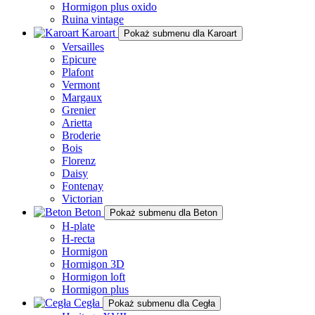
Hormigon plus oxido
Ruina vintage
Karoart
Pokaż submenu dla Karoart
Versailles
Epicure
Plafont
Vermont
Margaux
Grenier
Arietta
Broderie
Bois
Florenz
Daisy
Fontenay
Victorian
Beton
Pokaż submenu dla Beton
H-plate
H-recta
Hormigon
Hormigon 3D
Hormigon loft
Hormigon plus
Cegła
Pokaż submenu dla Cegła