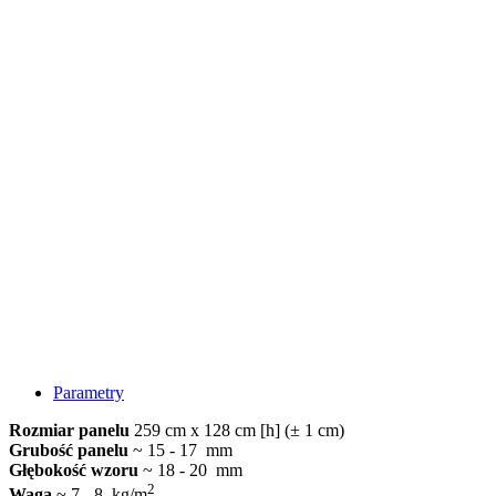
Parametry
Rozmiar panelu
259 cm x 128 cm [h] (± 1 cm)
Grubość panelu
~ 15 - 17 mm
Głębokość wzoru
~ 18 - 20 mm
2
Waga
~ 7 - 8 kg/m