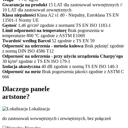
Gwarancja na produkt
15 LAT dla zastosowań wewnętrznych //
10 LAT dla zastosowań zewnętrznych
Klasa niepalności
Klasa A2 s1 d0 - Niepalny, Euroklasa TS EN
13501-1 Normy UE
Gęstość
1,46 gr/cm³ zgodnie z normami TS EN ISO 1183-1
Limit odporności na temperaturę
Brak pogorszenia w
temperaturze 800 °C zgodnie z ASTM E1069
Twardość według Barcol
52 zgodnie z TS EN 59
Odporność na uderzenia - metoda kulowa
Brak pęknięć zgodnie
z normą DIN ISO 4586 T12
Odporność na uderzenia - przy użyciu urządzenia Charpy'ego
30 kj/m² zgodnie z TS EN ISO 179-1
Izolacja akustyczna
40 dB zgodnie z normą TS EN ISO 140-3
Odporność na mróz
Brak pogorszenia jakości zgodnie z ASTM C
666
Dlaczego panele
artstone?
Lokalizacja
do zastosowań wewnętrznych i zewnętrznych, bez połączeń