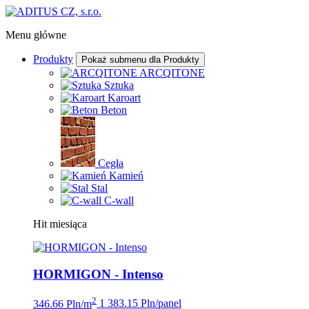
Menu główne
Produkty
Pokaż submenu dla Produkty
ARCQITONE
Sztuka
Karoart
Beton
Cegła
Kamień
Stal
C-wall
Hit miesiąca
HORMIGON - Intenso
2
346.66 Pln/m
1 383.15 Pln/panel