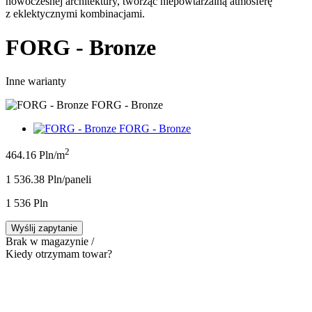
nowoczesnej architektury, tworząc niepowtarzalną atmosferę
z eklektycznymi kombinacjami.
FORG - Bronze
Inne warianty
FORG - Bronze
FORG - Bronze
2
464.16 Pln/m
1 536.38 Pln/panel
i
1 536 Pln
Wyślij zapytanie
Brak w magazynie /
Kiedy otrzymam towar?