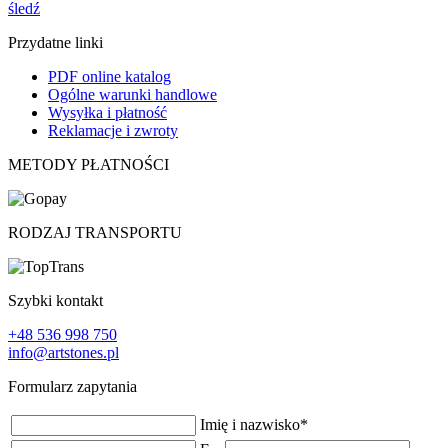
śledź
Przydatne linki
PDF online katalog
Ogólne warunki handlowe
Wysyłka i płatność
Reklamacje i zwroty
METODY PŁATNOŚCI
RODZAJ TRANSPORTU
Szybki kontakt
+48 536 998 750
info@artstones.pl
Formularz zapytania
Imię i nazwisko
*