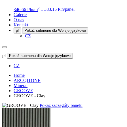
2
346.66 Pln/m
1 383.15 Pln/panel
Galerie
O nas
Kontakt
pl
Pokaż submenu dla Wersje językowe
CZ
pl
Pokaż submenu dla Wersje językowe
CZ
Home
ARCQITONE
Mineral
GROOVE
GROOVE - Clay
Pokaż szczegóły panelu