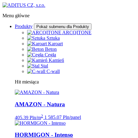
Menu główne
Produkty
Pokaż submenu dla Produkty
ARCQITONE
Sztuka
Karoart
Beton
Cegła
Kamień
Stal
C-wall
Hit miesiąca
AMAZON - Natura
2
405.39 Pln/m
1 585.07 Pln/panel
HORMIGON - Intenso