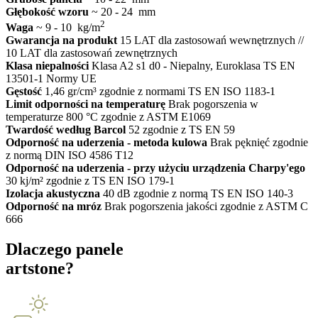
Głębokość wzoru
~ 20 - 24 mm
2
Waga
~ 9 - 10 kg/m
Gwarancja na produkt
15 LAT dla zastosowań wewnętrznych //
10 LAT dla zastosowań zewnętrznych
Klasa niepalności
Klasa A2 s1 d0 - Niepalny, Euroklasa TS EN
13501-1 Normy UE
Gęstość
1,46 gr/cm³ zgodnie z normami TS EN ISO 1183-1
Limit odporności na temperaturę
Brak pogorszenia w
temperaturze 800 °C zgodnie z ASTM E1069
Twardość według Barcol
52 zgodnie z TS EN 59
Odporność na uderzenia - metoda kulowa
Brak pęknięć zgodnie
z normą DIN ISO 4586 T12
Odporność na uderzenia - przy użyciu urządzenia Charpy'ego
30 kj/m² zgodnie z TS EN ISO 179-1
Izolacja akustyczna
40 dB zgodnie z normą TS EN ISO 140-3
Odporność na mróz
Brak pogorszenia jakości zgodnie z ASTM C
666
Dlaczego panele
artstone?