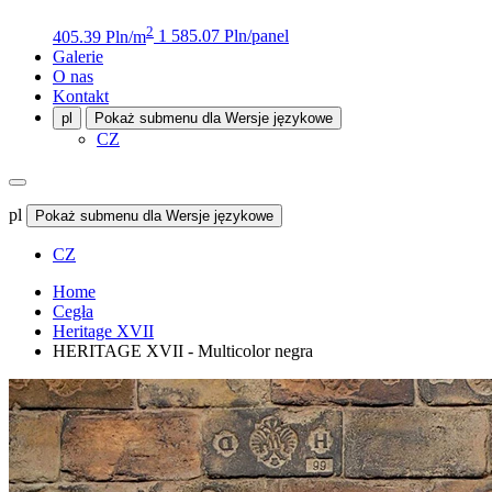
2
405.39 Pln/m
1 585.07 Pln/panel
Galerie
O nas
Kontakt
pl
Pokaż submenu dla Wersje językowe
CZ
pl
Pokaż submenu dla Wersje językowe
CZ
Home
Cegła
Heritage XVII
HERITAGE XVII - Multicolor negra