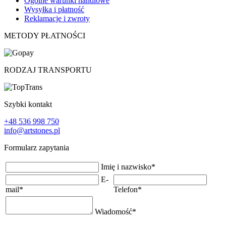
Ogólne warunki handlowe
Wysyłka i płatność
Reklamacje i zwroty
METODY PŁATNOŚCI
RODZAJ TRANSPORTU
Szybki kontakt
+48 536 998 750
info@artstones.pl
Formularz zapytania
Imię i nazwisko
*
E-
mail
*
Telefon
*
Wiadomość
*