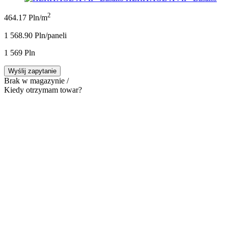
2
464.17 Pln/m
1 568.90 Pln/panel
i
1 569 Pln
Wyślij zapytanie
Brak w magazynie /
Kiedy otrzymam towar?