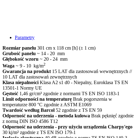
Parametry
Rozmiar panelu
301 cm x 118 cm [h] (± 1 cm)
Grubość panelu
~ 14 - 20 mm
Głębokość wzoru
~ 20 - 24 mm
2
Waga
~ 9 - 10 kg/m
Gwarancja na produkt
15 LAT dla zastosowań wewnętrznych //
10 LAT dla zastosowań zewnętrznych
Klasa niepalności
Klasa A2 s1 d0 - Niepalny, Euroklasa TS EN
13501-1 Normy UE
Gęstość
1,46 gr/cm³ zgodnie z normami TS EN ISO 1183-1
Limit odporności na temperaturę
Brak pogorszenia w
temperaturze 800 °C zgodnie z ASTM E1069
Twardość według Barcol
52 zgodnie z TS EN 59
Odporność na uderzenia - metoda kulowa
Brak pęknięć zgodnie
z normą DIN ISO 4586 T12
Odporność na uderzenia - przy użyciu urządzenia Charpy'ego
30 kj/m² zgodnie z TS EN ISO 179-1
Izolacja akustyczna
40 dB zgodnie z normą TS EN ISO 140-3