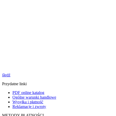
śledź
Przydatne linki
PDF online katalog
Ogólne warunki handlowe
Wysyłka i płatność
Reklamacje i zwroty
METODY PŁATNOŚCI