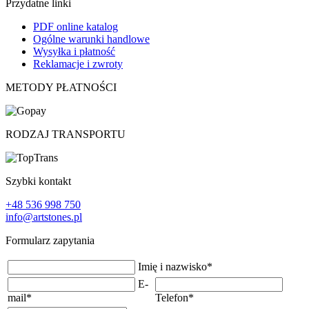
Przydatne linki
PDF online katalog
Ogólne warunki handlowe
Wysyłka i płatność
Reklamacje i zwroty
METODY PŁATNOŚCI
RODZAJ TRANSPORTU
Szybki kontakt
+48 536 998 750
info@artstones.pl
Formularz zapytania
Imię i nazwisko
*
E-
mail
*
Telefon
*