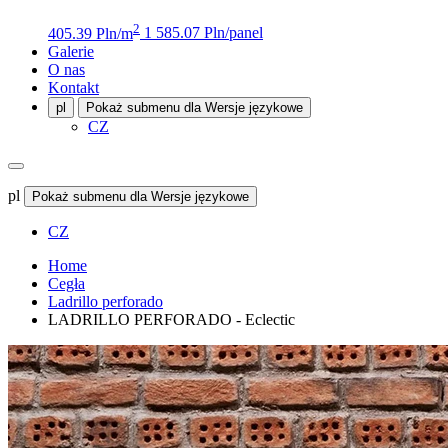
2
405.39 Pln/m
1 585.07 Pln/panel
Galerie
O nas
Kontakt
pl
Pokaż submenu dla Wersje językowe
CZ
pl
Pokaż submenu dla Wersje językowe
CZ
Home
Cegła
Ladrillo perforado
LADRILLO PERFORADO - Eclectic