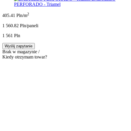
PERFORADO - Triamel
2
405.41 Pln/m
1 560.82 Pln/panel
i
1 561 Pln
Wyślij zapytanie
Brak w magazynie /
Kiedy otrzymam towar?