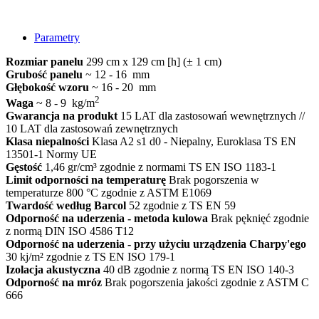
Parametry
Rozmiar panelu
299 cm x 129 cm [h] (± 1 cm)
Grubość panelu
~ 12 - 16 mm
Głębokość wzoru
~ 16 - 20 mm
2
Waga
~ 8 - 9 kg/m
Gwarancja na produkt
15 LAT dla zastosowań wewnętrznych //
10 LAT dla zastosowań zewnętrznych
Klasa niepalności
Klasa A2 s1 d0 - Niepalny, Euroklasa TS EN
13501-1 Normy UE
Gęstość
1,46 gr/cm³ zgodnie z normami TS EN ISO 1183-1
Limit odporności na temperaturę
Brak pogorszenia w
temperaturze 800 °C zgodnie z ASTM E1069
Twardość według Barcol
52 zgodnie z TS EN 59
Odporność na uderzenia - metoda kulowa
Brak pęknięć zgodnie
z normą DIN ISO 4586 T12
Odporność na uderzenia - przy użyciu urządzenia Charpy'ego
30 kj/m² zgodnie z TS EN ISO 179-1
Izolacja akustyczna
40 dB zgodnie z normą TS EN ISO 140-3
Odporność na mróz
Brak pogorszenia jakości zgodnie z ASTM C
666