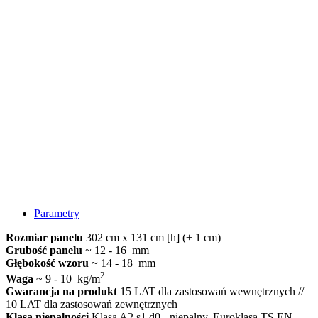
Parametry
Rozmiar panelu
302 cm x 131 cm [h] (± 1 cm)
Grubość panelu
~ 12 - 16 mm
Głębokość wzoru
~ 14 - 18 mm
2
Waga
~ 9 - 10 kg/m
Gwarancja na produkt
15 LAT dla zastosowań wewnętrznych //
10 LAT dla zastosowań zewnętrznych
Klasa niepalności
Klasa A2 s1 d0 - niepalny, Euroklasa TS EN