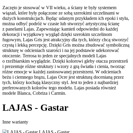
Zaczęto je stosować w VII wieku, a ściany te były systemem
wiązań, które były połączone ze sobą szerokimi szczelinami w
dużych konstrukcjach. Będąc udanym przykładem ich epoki i stylu,
można odbyć podróż w czasie lub stworzyć artystyczną ścianę
z panelami Lajas. Zapewniając kamień odpowiedni do każdej
dekoracji i wyjątkowy wygląd dzięki szerokim szczelinom
fugowym, Lajas Gris jest atrakcyjny dla tych, którzy chcą stworzyć
czystą i lekką percepcję. Dzięki Gris można zbudować symboliczną
strukturę w odcieniach szarości i na jej podstawie udekorować
otoczenie. Terrosa to jeden ze specjalnych modeli Lajas
o rzeźbiarskim wyglądzie. Dzięki kolorowi gleby otacza przestrzeń
i prezentuje różne struktury i wzory z grą światła i cienia, tworząc
różne emocje w każdej zastosowanej przestrzeni. W odcieniach
beżu i ciemnego brązu, Lajas Ocre jest strukturą docenianą przez
tych, którzy kochają klasyczny styl. Jest to jeden z najbardziej
preferowanych kolorów tego modelu. Lajas posiada również
modele Blanca, Cobriza i Carmin.
LAJAS - Gastar
Inne warianty
LAJAS - Gastar