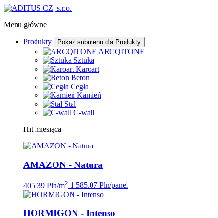
Menu główne
Produkty
Pokaż submenu dla Produkty
ARCQITONE
Sztuka
Karoart
Beton
Cegła
Kamień
Stal
C-wall
Hit miesiąca
AMAZON - Natura
2
405.39 Pln/m
1 585.07 Pln/panel
HORMIGON - Intenso