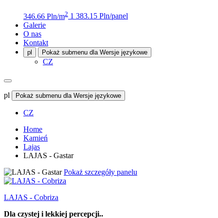
2
346.66 Pln/m
1 383.15 Pln/panel
Galerie
O nas
Kontakt
pl
Pokaż submenu dla Wersje językowe
CZ
pl
Pokaż submenu dla Wersje językowe
CZ
Home
Kamień
Lajas
LAJAS - Gastar
Pokaż szczegóły panelu
LAJAS - Cobriza
Dla czystej i lekkiej percepcji..