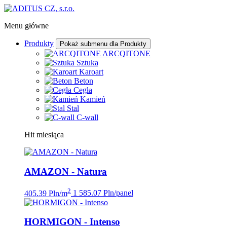
Menu główne
Produkty
Pokaż submenu dla Produkty
ARCQITONE
Sztuka
Karoart
Beton
Cegła
Kamień
Stal
C-wall
Hit miesiąca
AMAZON - Natura
2
405.39 Pln/m
1 585.07 Pln/panel
HORMIGON - Intenso