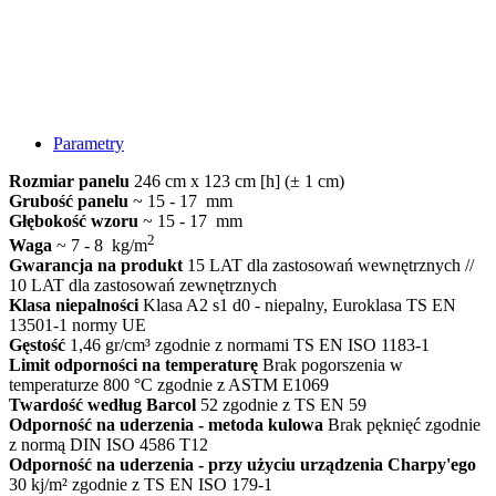
Parametry
Rozmiar panelu
246 cm x 123 cm [h] (± 1 cm)
Grubość panelu
~ 15 - 17 mm
Głębokość wzoru
~ 15 - 17 mm
2
Waga
~ 7 - 8 kg/m
Gwarancja na produkt
15 LAT dla zastosowań wewnętrznych //
10 LAT dla zastosowań zewnętrznych
Klasa niepalności
Klasa A2 s1 d0 - niepalny, Euroklasa TS EN
13501-1 normy UE
Gęstość
1,46 gr/cm³ zgodnie z normami TS EN ISO 1183-1
Limit odporności na temperaturę
Brak pogorszenia w
temperaturze 800 °C zgodnie z ASTM E1069
Twardość według Barcol
52 zgodnie z TS EN 59
Odporność na uderzenia - metoda kulowa
Brak pęknięć zgodnie
z normą DIN ISO 4586 T12
Odporność na uderzenia - przy użyciu urządzenia Charpy'ego
30 kj/m² zgodnie z TS EN ISO 179-1