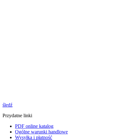
śledź
Przydatne linki
PDF online katalog
Ogólne warunki handlowe
Wysyłka i płatność