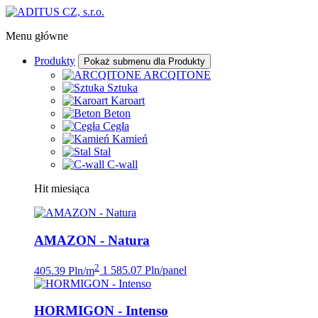
Menu główne
Produkty
Pokaż submenu dla Produkty
ARCQITONE
Sztuka
Karoart
Beton
Cegła
Kamień
Stal
C-wall
Hit miesiąca
AMAZON - Natura
2
405.39 Pln/m
1 585.07 Pln/panel
HORMIGON - Intenso