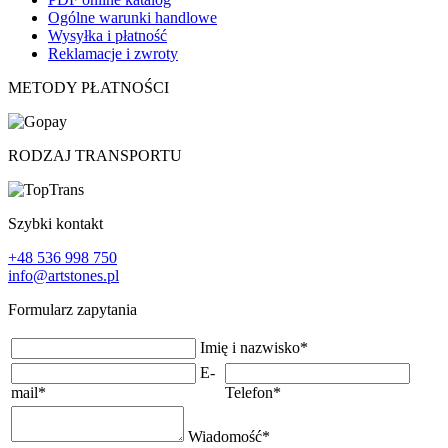
Ogólne warunki handlowe
Wysyłka i płatność
Reklamacje i zwroty
METODY PŁATNOŚCI
RODZAJ TRANSPORTU
Szybki kontakt
+48 536 998 750
info@artstones.pl
Formularz zapytania
Imię i nazwisko
*
E-
mail
*
Telefon
*
Wiadomość
*