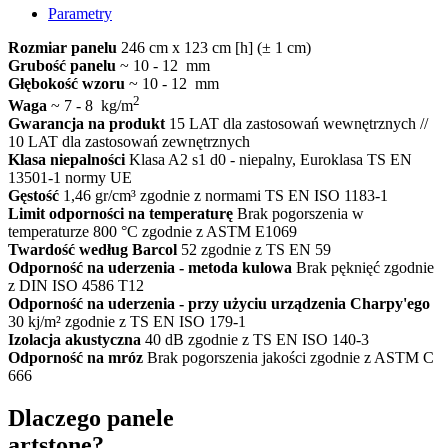
Parametry
Rozmiar panelu
246 cm x 123 cm [h] (± 1 cm)
Grubość panelu
~ 10 - 12 mm
Głębokość wzoru
~ 10 - 12 mm
2
Waga
~ 7 - 8 kg/m
Gwarancja na produkt
15 LAT dla zastosowań wewnętrznych //
10 LAT dla zastosowań zewnętrznych
Klasa niepalności
Klasa A2 s1 d0 - niepalny, Euroklasa TS EN
13501-1 normy UE
Gęstość
1,46 gr/cm³ zgodnie z normami TS EN ISO 1183-1
Limit odporności na temperaturę
Brak pogorszenia w
temperaturze 800 °C zgodnie z ASTM E1069
Twardość według Barcol
52 zgodnie z TS EN 59
Odporność na uderzenia - metoda kulowa
Brak pęknięć zgodnie
z DIN ISO 4586 T12
Odporność na uderzenia - przy użyciu urządzenia Charpy'ego
30 kj/m² zgodnie z TS EN ISO 179-1
Izolacja akustyczna
40 dB zgodnie z TS EN ISO 140-3
Odporność na mróz
Brak pogorszenia jakości zgodnie z ASTM C
666
Dlaczego panele
artstone?