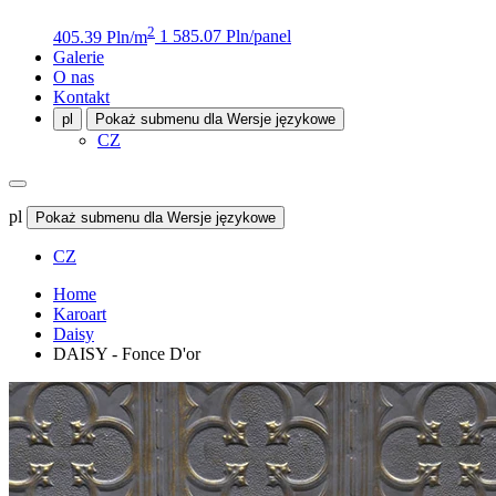
2
405.39 Pln/m
1 585.07 Pln/panel
Galerie
O nas
Kontakt
pl
Pokaż submenu dla Wersje językowe
CZ
pl
Pokaż submenu dla Wersje językowe
CZ
Home
Karoart
Daisy
DAISY - Fonce D'or