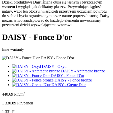
Dzięki produktowi Daist ściana otula się jasnym i błyszczącym
wzorem i wygląda jak delikatny płaszcz. Przywołując ciągłość
natury, wzór ten otoczył właścicieli przestrzeni uczuciem powrotu
do siebie i bycia ograniczonym przez naturę poprzez historię. Daisy
można łatwo zaadaptować do każdego elementu nowoczesnej
przestrzeni dzięki wyzwalającemu wzorowi.
DAISY - Fonce D'or
Inne warianty
DAISY - Fonce D'or
DAISY - Oxyd
DAISY - Anthracite bronze
DAISY - Fonce D'or
DAISY - Fonce bronze
DAISY - Creme D'or
2
440.69 Pln/m
1 330.89 Pln/panel
i
1 331 Pln