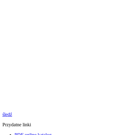
śledź
Przydatne linki
PDF online katalog