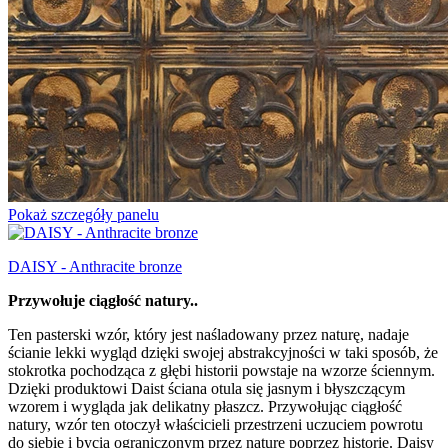
Pokaż szczegóły panelu
DAISY - Anthracite bronze
Przywołuje ciągłość natury..
Ten pasterski wzór, który jest naśladowany przez naturę, nadaje
ścianie lekki wygląd dzięki swojej abstrakcyjności w taki sposób, że
stokrotka pochodząca z głębi historii powstaje na wzorze ściennym.
Dzięki produktowi Daist ściana otula się jasnym i błyszczącym
wzorem i wygląda jak delikatny płaszcz. Przywołując ciągłość
natury, wzór ten otoczył właścicieli przestrzeni uczuciem powrotu
do siebie i bycia ograniczonym przez naturę poprzez historię. Daisy