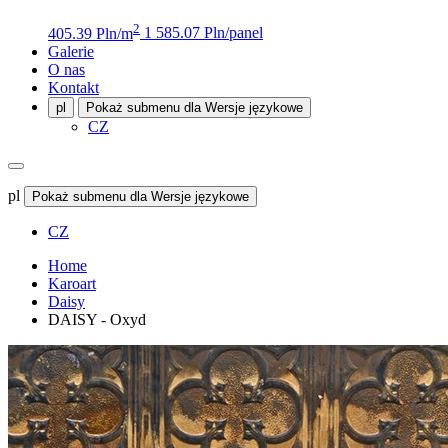
2
405.39 Pln/m
1 585.07 Pln/panel
Galerie
O nas
Kontakt
pl
Pokaż submenu dla Wersje językowe
CZ
pl
Pokaż submenu dla Wersje językowe
CZ
Home
Karoart
Daisy
DAISY - Oxyd