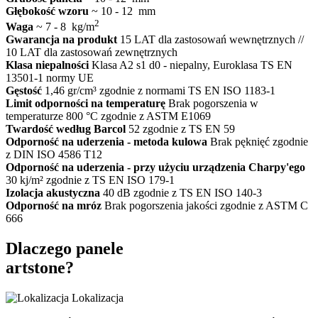
Głębokość wzoru
~ 10 - 12 mm
2
Waga
~ 7 - 8 kg/m
Gwarancja na produkt
15 LAT dla zastosowań wewnętrznych //
10 LAT dla zastosowań zewnętrznych
Klasa niepalności
Klasa A2 s1 d0 - niepalny, Euroklasa TS EN
13501-1 normy UE
Gęstość
1,46 gr/cm³ zgodnie z normami TS EN ISO 1183-1
Limit odporności na temperaturę
Brak pogorszenia w
temperaturze 800 °C zgodnie z ASTM E1069
Twardość według Barcol
52 zgodnie z TS EN 59
Odporność na uderzenia - metoda kulowa
Brak pęknięć zgodnie
z DIN ISO 4586 T12
Odporność na uderzenia - przy użyciu urządzenia Charpy'ego
30 kj/m² zgodnie z TS EN ISO 179-1
Izolacja akustyczna
40 dB zgodnie z TS EN ISO 140-3
Odporność na mróz
Brak pogorszenia jakości zgodnie z ASTM C
666
Dlaczego panele
artstone?
Lokalizacja