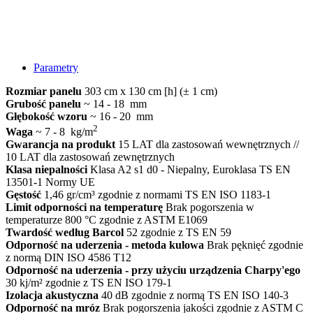
Parametry
Rozmiar panelu
303 cm x 130 cm [h] (± 1 cm)
Grubość panelu
~ 14 - 18 mm
Głębokość wzoru
~ 16 - 20 mm
2
Waga
~ 7 - 8 kg/m
Gwarancja na produkt
15 LAT dla zastosowań wewnętrznych //
10 LAT dla zastosowań zewnętrznych
Klasa niepalności
Klasa A2 s1 d0 - Niepalny, Euroklasa TS EN
13501-1 Normy UE
Gęstość
1,46 gr/cm³ zgodnie z normami TS EN ISO 1183-1
Limit odporności na temperaturę
Brak pogorszenia w
temperaturze 800 °C zgodnie z ASTM E1069
Twardość według Barcol
52 zgodnie z TS EN 59
Odporność na uderzenia - metoda kulowa
Brak pęknięć zgodnie
z normą DIN ISO 4586 T12
Odporność na uderzenia - przy użyciu urządzenia Charpy'ego
30 kj/m² zgodnie z TS EN ISO 179-1
Izolacja akustyczna
40 dB zgodnie z normą TS EN ISO 140-3
Odporność na mróz
Brak pogorszenia jakości zgodnie z ASTM C