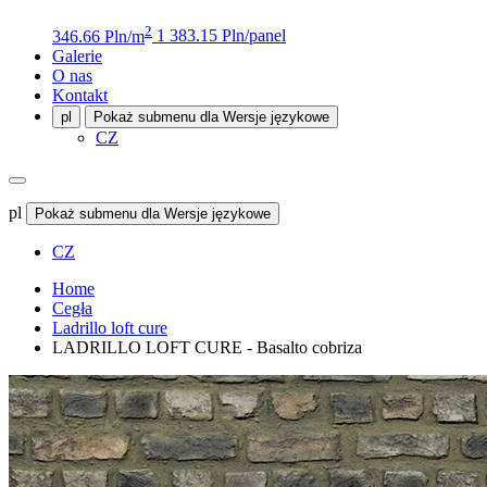
2
346.66 Pln/m
1 383.15 Pln/panel
Galerie
O nas
Kontakt
pl
Pokaż submenu dla Wersje językowe
CZ
pl
Pokaż submenu dla Wersje językowe
CZ
Home
Cegła
Ladrillo loft cure
LADRILLO LOFT CURE - Basalto cobriza