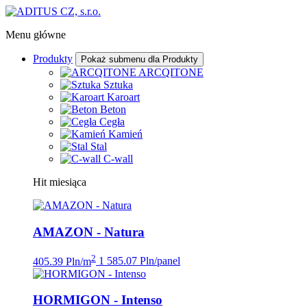
Menu główne
Produkty
Pokaż submenu dla Produkty
ARCQITONE
Sztuka
Karoart
Beton
Cegła
Kamień
Stal
C-wall
Hit miesiąca
AMAZON - Natura
2
405.39 Pln/m
1 585.07 Pln/panel
HORMIGON - Intenso