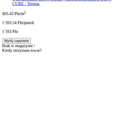
CURE - Terrosa
2
405.43 Pln/m
1 593.34 Pln/panel
i
1 593 Pln
Wyślij zapytanie
Brak w magazynie /
Kiedy otrzymam towar?