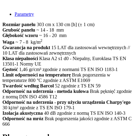
Parametry
Rozmiar panelu
303 cm x 130 cm [h] (± 1 cm)
Grubość panelu
~ 14 - 18 mm
Głębokość wzoru
~ 16 - 20 mm
2
Waga
~ 7 - 8 kg/m
Gwarancja na produkt
15 LAT dla zastosowań wewnętrznych //
10 LAT dla zastosowań zewnętrznych
Klasa niepalności
Klasa A2 s1 d0 - Niepalny, Euroklasa TS EN
13501-1 Normy UE
Gęstość
1,46 gr/cm³ zgodnie z normami TS EN ISO 1183-1
Limit odporności na temperaturę
Brak pogorszenia w
temperaturze 800 °C zgodnie z ASTM E1069
Twardość według Barcol
52 zgodnie z TS EN 59
Odporność na uderzenia - metoda kulowa
Brak pęknięć zgodnie
z normą DIN ISO 4586 T12
Odporność na uderzenia - przy użyciu urządzenia Charpy'ego
30 kj/m² zgodnie z TS EN ISO 179-1
Izolacja akustyczna
40 dB zgodnie z normą TS EN ISO 140-3
Odporność na mróz
Brak pogorszenia jakości zgodnie z ASTM C
666