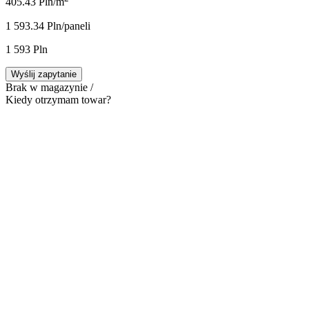
405.43 Pln/m
1 593.34 Pln/panel
i
1 593 Pln
Wyślij zapytanie
Brak w magazynie /
Kiedy otrzymam towar?