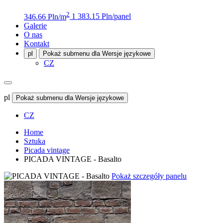
2
346.66 Pln/m
1 383.15 Pln/panel
Galerie
O nas
Kontakt
pl
Pokaż submenu dla Wersje językowe
CZ
pl
Pokaż submenu dla Wersje językowe
CZ
Home
Sztuka
Picada vintage
PICADA VINTAGE - Basalto
Pokaż szczegóły panelu