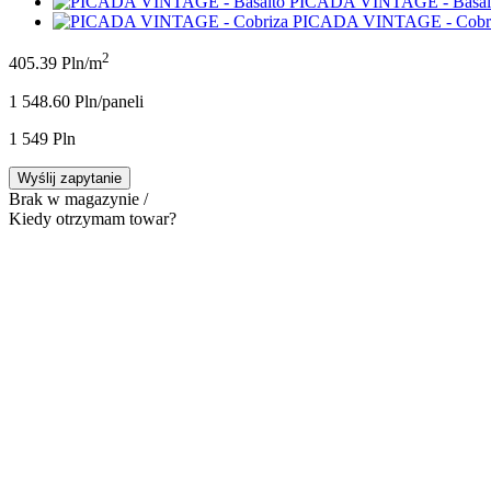
PICADA VINTAGE - Basal
PICADA VINTAGE - Cobr
2
405.39 Pln/m
1 548.60 Pln/panel
i
1 549 Pln
Wyślij zapytanie
Brak w magazynie /
Kiedy otrzymam towar?