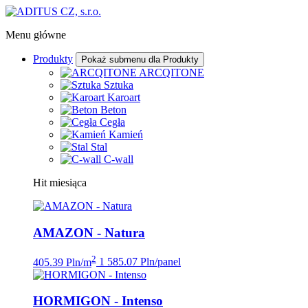
Menu główne
Produkty
Pokaż submenu dla Produkty
ARCQITONE
Sztuka
Karoart
Beton
Cegła
Kamień
Stal
C-wall
Hit miesiąca
AMAZON - Natura
2
405.39 Pln/m
1 585.07 Pln/panel
HORMIGON - Intenso