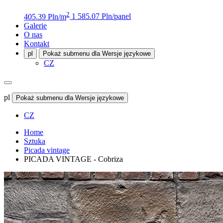
2
405.39 Pln/m
1 585.07 Pln/panel
Galerie
O nas
Kontakt
pl
Pokaż submenu dla Wersje językowe
CZ
pl
Pokaż submenu dla Wersje językowe
CZ
Home
Sztuka
Picada vintage
PICADA VINTAGE - Cobriza