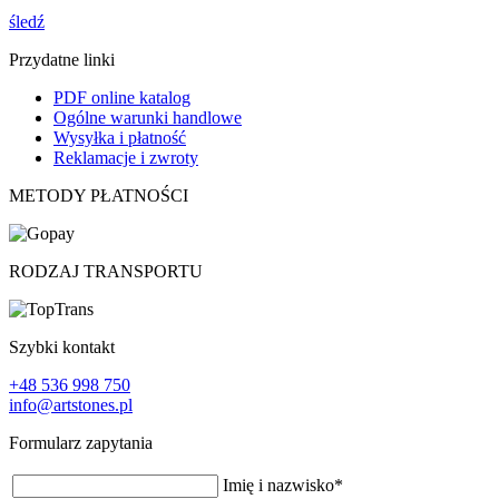
śledź
Przydatne linki
PDF online katalog
Ogólne warunki handlowe
Wysyłka i płatność
Reklamacje i zwroty
METODY PŁATNOŚCI
RODZAJ TRANSPORTU
Szybki kontakt
+48 536 998 750
info@artstones.pl
Formularz zapytania
Imię i nazwisko
*