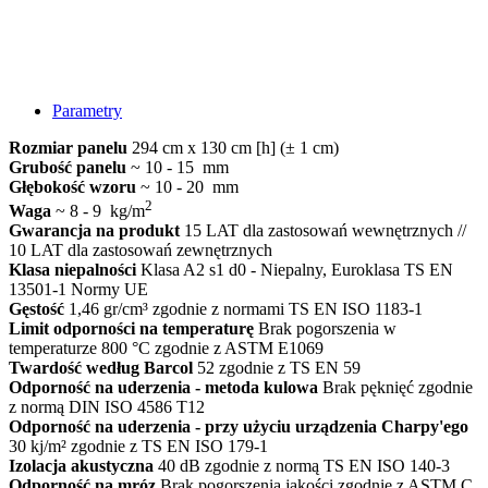
Parametry
Rozmiar panelu
294 cm x 130 cm [h] (± 1 cm)
Grubość panelu
~ 10 - 15 mm
Głębokość wzoru
~ 10 - 20 mm
2
Waga
~ 8 - 9 kg/m
Gwarancja na produkt
15 LAT dla zastosowań wewnętrznych //
10 LAT dla zastosowań zewnętrznych
Klasa niepalności
Klasa A2 s1 d0 - Niepalny, Euroklasa TS EN
13501-1 Normy UE
Gęstość
1,46 gr/cm³ zgodnie z normami TS EN ISO 1183-1
Limit odporności na temperaturę
Brak pogorszenia w
temperaturze 800 °C zgodnie z ASTM E1069
Twardość według Barcol
52 zgodnie z TS EN 59
Odporność na uderzenia - metoda kulowa
Brak pęknięć zgodnie
z normą DIN ISO 4586 T12
Odporność na uderzenia - przy użyciu urządzenia Charpy'ego
30 kj/m² zgodnie z TS EN ISO 179-1
Izolacja akustyczna
40 dB zgodnie z normą TS EN ISO 140-3
Odporność na mróz
Brak pogorszenia jakości zgodnie z ASTM C