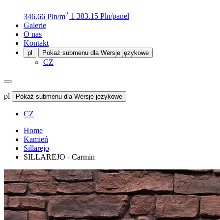
2
346.66 Pln/m
1 383.15 Pln/panel
Galerie
O nas
Kontakt
pl
Pokaż submenu dla Wersje językowe
CZ
pl
Pokaż submenu dla Wersje językowe
CZ
Home
Kamień
Sillarejo
SILLAREJO - Carmin