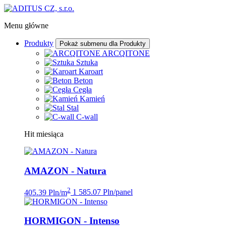
Menu główne
Produkty
Pokaż submenu dla Produkty
ARCQITONE
Sztuka
Karoart
Beton
Cegła
Kamień
Stal
C-wall
Hit miesiąca
AMAZON - Natura
2
405.39 Pln/m
1 585.07 Pln/panel
HORMIGON - Intenso