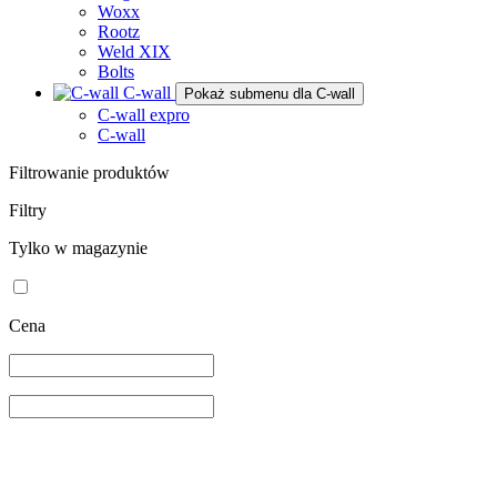
Woxx
Rootz
Weld XIX
Bolts
C-wall
Pokaż submenu dla C-wall
C-wall expro
C-wall
Filtrowanie produktów
Filtry
Tylko w magazynie
Cena