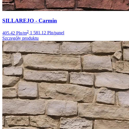
SILLAREJO - Carmin
2
405.42 Pln/m
1 581.12 Pln/panel
Szczegóły produktu