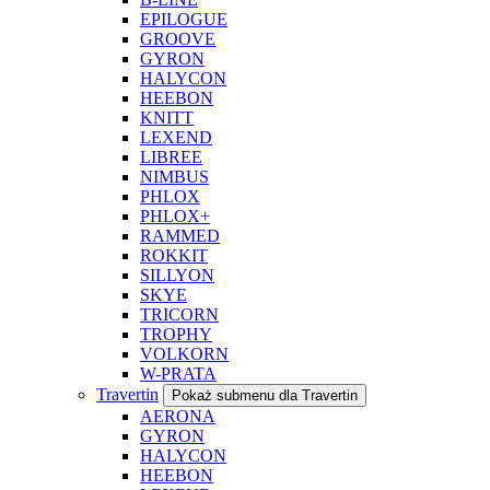
EPILOGUE
GROOVE
GYRON
HALYCON
HEEBON
KNITT
LEXEND
LIBREE
NIMBUS
PHLOX
PHLOX+
RAMMED
ROKKIT
SILLYON
SKYE
TRICORN
TROPHY
VOLKORN
W-PRATA
Travertin
Pokaż submenu dla Travertin
AERONA
GYRON
HALYCON
HEEBON