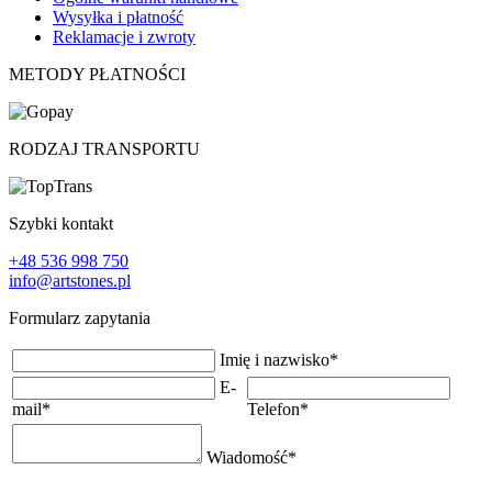
Wysyłka i płatność
Reklamacje i zwroty
METODY PŁATNOŚCI
RODZAJ TRANSPORTU
Szybki kontakt
+48 536 998 750
info@artstones.pl
Formularz zapytania
Imię i nazwisko
*
E-
mail
*
Telefon
*
Wiadomość
*