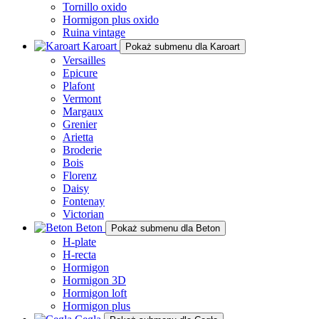
Tornillo oxido
Hormigon plus oxido
Ruina vintage
Karoart
Pokaż submenu dla Karoart
Versailles
Epicure
Plafont
Vermont
Margaux
Grenier
Arietta
Broderie
Bois
Florenz
Daisy
Fontenay
Victorian
Beton
Pokaż submenu dla Beton
H-plate
H-recta
Hormigon
Hormigon 3D
Hormigon loft
Hormigon plus