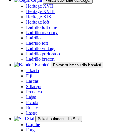
Cegła
Pokaż submenu dla Cegła
Heritage XVII
Heritage XVIII
Heritage XIX
Heritage loft
Ladrillo loft cure
Ladrillo masonry
Ladrillo
Ladrillo loft
Ladrillo vintage
Ladrillo perforado
Ladrillo brecon
Kamień
Pokaż submenu dla Kamień
Jakarta
Fiji
Lascas
Sillarejo
Prenaica
Lajas
Picada
Rustica
Lastra
Stal
Pokaż submenu dla Stal
G-qube
Forg