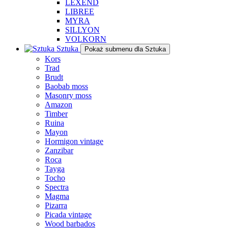
LEXEND
LIBREE
MYRA
SILLYON
VOLKORN
Sztuka
Pokaż submenu dla Sztuka
Kors
Trad
Brudt
Baobab moss
Masonry moss
Amazon
Timber
Ruina
Mayon
Hormigon vintage
Zanzibar
Roca
Tayga
Tocho
Spectra
Magma
Pizarra
Picada vintage
Wood barbados