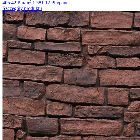
2
405.42 Pln/m
1 581.12 Pln/panel
Szczegóły produktu