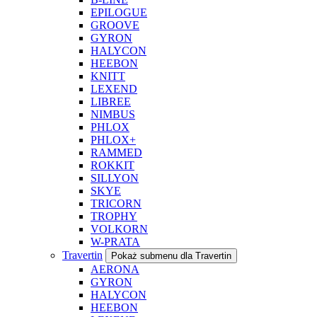
EPILOGUE
GROOVE
GYRON
HALYCON
HEEBON
KNITT
LEXEND
LIBREE
NIMBUS
PHLOX
PHLOX+
RAMMED
ROKKIT
SILLYON
SKYE
TRICORN
TROPHY
VOLKORN
W-PRATA
Travertin
Pokaż submenu dla Travertin
AERONA
GYRON
HALYCON
HEEBON