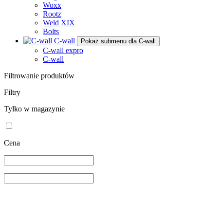
Woxx
Rootz
Weld XIX
Bolts
C-wall
Pokaż submenu dla C-wall
C-wall expro
C-wall
Filtrowanie produktów
Filtry
Tylko w magazynie
Cena