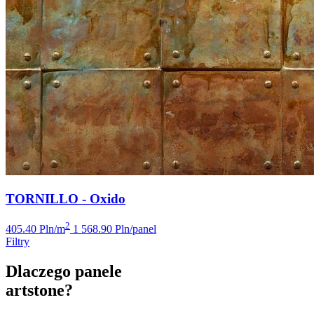
TORNILLO - Oxido
2
405.40 Pln/m
1 568.90 Pln/panel
Filtry
Dlaczego panele
artstone?