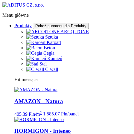
Menu główne
Produkty
Pokaż submenu dla Produkty
ARCQITONE
Sztuka
Karoart
Beton
Cegła
Kamień
Stal
C-wall
Hit miesiąca
AMAZON - Natura
2
405.39 Pln/m
1 585.07 Pln/panel
HORMIGON - Intenso