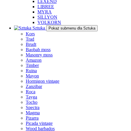
LEXEND
LIBREE
MYRA
SILLYON
VOLKORN
Sztuka
Pokaż submenu dla Sztuka
Kors
Trad
Brudt
Baobab moss
Masonry moss
Amazon
Timber
Ruina
Mayon
Hormigon vintage
Zanzibar
Roca
Tayga
Tocho
Spectra
Magma
Pizarra
Picada vintage
Wood barbados