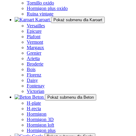
Tornillo oxido
Hormigon plus oxido
Ruina vintage
Karoart
Pokaż submenu dla Karoart
Versailles
Epicure
Plafont
Vermont
Margaux
Grenier
Arietta
Broderie
Bois
Florenz
Daisy
Fontenay
Victorian
Beton
Pokaż submenu dla Beton
H-plate
H-recta
Hormigon
Hormigon 3D
Hormigon loft
Hormigon plus