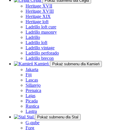
Cegła
Pokaż submenu dla Cegła
Heritage XVII
Heritage XVIII
Heritage XIX
Heritage loft
Ladrillo loft cure
Ladrillo masonry
Ladrillo
Ladrillo loft
Ladrillo vintage
Ladrillo perforado
Ladrillo brecon
Kamień
Pokaż submenu dla Kamień
Jakarta
Fiji
Lascas
Sillarejo
Prenaica
Lajas
Picada
Rustica
Lastra
Stal
Pokaż submenu dla Stal
G-qube
Forg