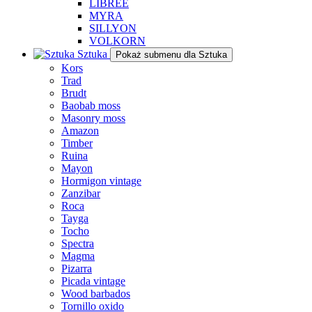
LIBREE
MYRA
SILLYON
VOLKORN
Sztuka
Pokaż submenu dla Sztuka
Kors
Trad
Brudt
Baobab moss
Masonry moss
Amazon
Timber
Ruina
Mayon
Hormigon vintage
Zanzibar
Roca
Tayga
Tocho
Spectra
Magma
Pizarra
Picada vintage
Wood barbados
Tornillo oxido