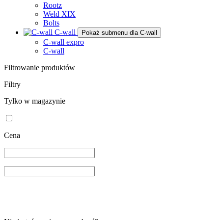
Rootz
Weld XIX
Bolts
C-wall
Pokaż submenu dla C-wall
C-wall expro
C-wall
Filtrowanie produktów
Filtry
Tylko w magazynie
Cena