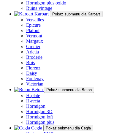
Hormigon plus oxido
Ruina vintage
Karoart
Pokaż submenu dla Karoart
Versailles
Epicure
Plafont
Vermont
Margaux
Grenier
Arietta
Broderie
Bois
Florenz
Daisy
Fontenay
Victorian
Beton
Pokaż submenu dla Beton
H-plate
H-recta
Hormigon
Hormigon 3D
Hormigon loft
Hormigon plus
Cegła
Pokaż submenu dla Cegła