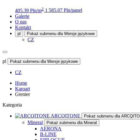
2
405.39 Pln/m
1 585.07 Pln/panel
Galerie
O nas
Kontakt
pl
Pokaż submenu dla Wersje językowe
CZ
pl
Pokaż submenu dla Wersje językowe
CZ
Home
Karoart
Grenier
Kategoria
ARCQITONE
Pokaż submenu dla ARCQIT
Mineral
Pokaż submenu dla Mineral
AERONA
B-LINE
EPILOGUE