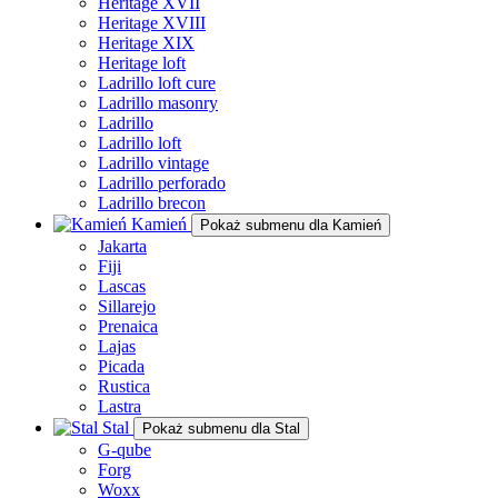
Heritage XVII
Heritage XVIII
Heritage XIX
Heritage loft
Ladrillo loft cure
Ladrillo masonry
Ladrillo
Ladrillo loft
Ladrillo vintage
Ladrillo perforado
Ladrillo brecon
Kamień
Pokaż submenu dla Kamień
Jakarta
Fiji
Lascas
Sillarejo
Prenaica
Lajas
Picada
Rustica
Lastra
Stal
Pokaż submenu dla Stal
G-qube
Forg
Woxx