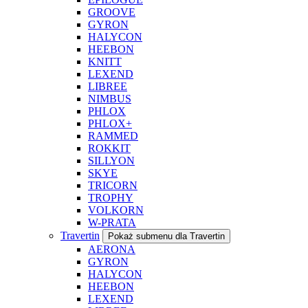
GROOVE
GYRON
HALYCON
HEEBON
KNITT
LEXEND
LIBREE
NIMBUS
PHLOX
PHLOX+
RAMMED
ROKKIT
SILLYON
SKYE
TRICORN
TROPHY
VOLKORN
W-PRATA
Travertin
Pokaż submenu dla Travertin
AERONA
GYRON
HALYCON
HEEBON
LEXEND