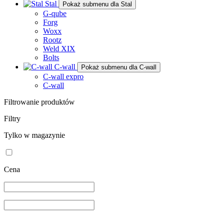
Stal
Pokaż submenu dla Stal
G-qube
Forg
Woxx
Rootz
Weld XIX
Bolts
C-wall
Pokaż submenu dla C-wall
C-wall expro
C-wall
Filtrowanie produktów
Filtry
Tylko w magazynie
Cena