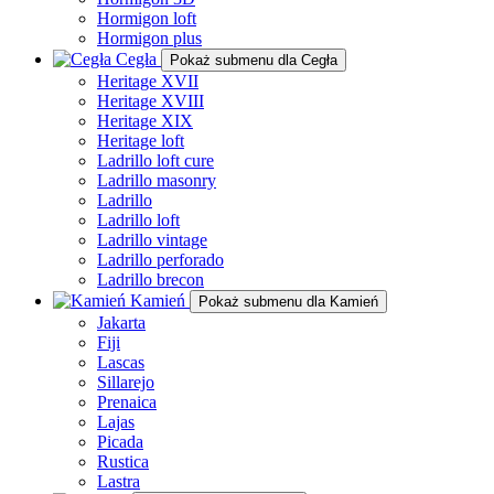
Hormigon loft
Hormigon plus
Cegła
Pokaż submenu dla Cegła
Heritage XVII
Heritage XVIII
Heritage XIX
Heritage loft
Ladrillo loft cure
Ladrillo masonry
Ladrillo
Ladrillo loft
Ladrillo vintage
Ladrillo perforado
Ladrillo brecon
Kamień
Pokaż submenu dla Kamień
Jakarta
Fiji
Lascas
Sillarejo
Prenaica
Lajas
Picada
Rustica
Lastra