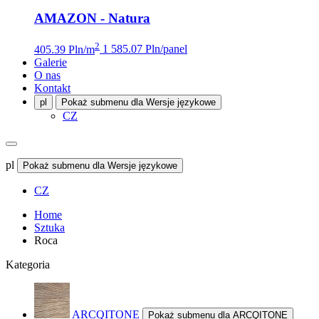
AMAZON - Natura
2
405.39 Pln/m
1 585.07 Pln/panel
Galerie
O nas
Kontakt
pl
Pokaż submenu dla Wersje językowe
CZ
pl
Pokaż submenu dla Wersje językowe
CZ
Home
Sztuka
Roca
Kategoria
ARCQITONE
Pokaż submenu dla ARCQITONE