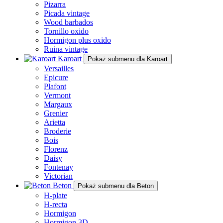
Pizarra
Picada vintage
Wood barbados
Tornillo oxido
Hormigon plus oxido
Ruina vintage
Karoart
Pokaż submenu dla Karoart
Versailles
Epicure
Plafont
Vermont
Margaux
Grenier
Arietta
Broderie
Bois
Florenz
Daisy
Fontenay
Victorian
Beton
Pokaż submenu dla Beton
H-plate
H-recta
Hormigon
Hormigon 3D