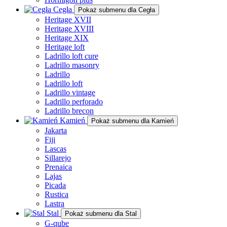
Cegła
Pokaż submenu dla Cegła
Heritage XVII
Heritage XVIII
Heritage XIX
Heritage loft
Ladrillo loft cure
Ladrillo masonry
Ladrillo
Ladrillo loft
Ladrillo vintage
Ladrillo perforado
Ladrillo brecon
Kamień
Pokaż submenu dla Kamień
Jakarta
Fiji
Lascas
Sillarejo
Prenaica
Lajas
Picada
Rustica
Lastra
Stal
Pokaż submenu dla Stal
G-qube