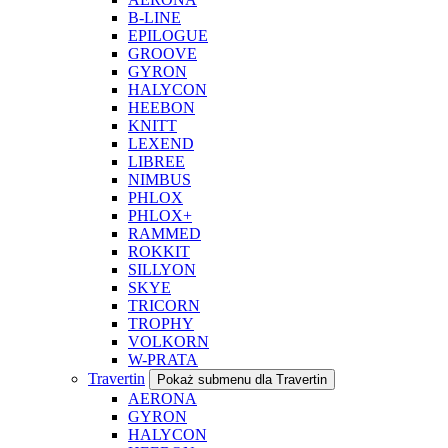
B-LINE
EPILOGUE
GROOVE
GYRON
HALYCON
HEEBON
KNITT
LEXEND
LIBREE
NIMBUS
PHLOX
PHLOX+
RAMMED
ROKKIT
SILLYON
SKYE
TRICORN
TROPHY
VOLKORN
W-PRATA
Travertin
Pokaż submenu dla Travertin
AERONA
GYRON
HALYCON