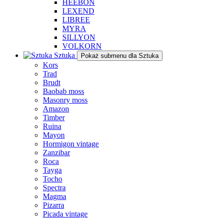
HEEBON
LEXEND
LIBREE
MYRA
SILLYON
VOLKORN
Sztuka
Pokaż submenu dla Sztuka
Kors
Trad
Brudt
Baobab moss
Masonry moss
Amazon
Timber
Ruina
Mayon
Hormigon vintage
Zanzibar
Roca
Tayga
Tocho
Spectra
Magma
Pizarra
Picada vintage