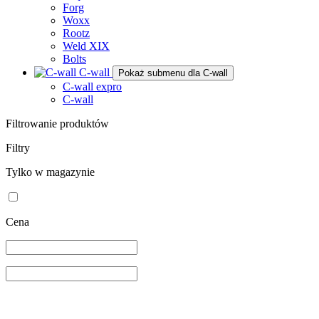
Forg
Woxx
Rootz
Weld XIX
Bolts
C-wall
Pokaż submenu dla C-wall
C-wall expro
C-wall
Filtrowanie produktów
Filtry
Tylko w magazynie
Cena