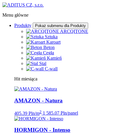
Menu główne
Produkty
Pokaż submenu dla Produkty
ARCQITONE
Sztuka
Karoart
Beton
Cegła
Kamień
Stal
C-wall
Hit miesiąca
AMAZON - Natura
2
405.39 Pln/m
1 585.07 Pln/panel
HORMIGON - Intenso