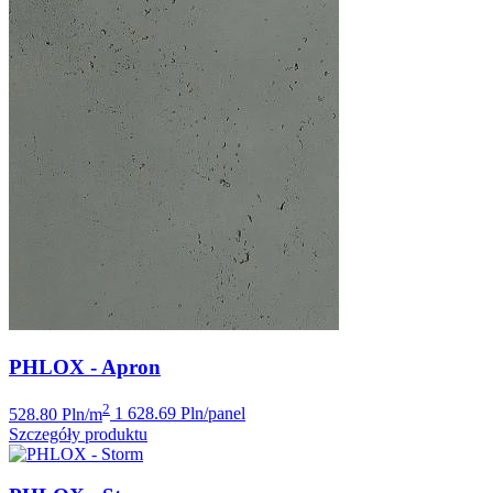
PHLOX - Apron
2
528.80 Pln/m
1 628.69 Pln/panel
Szczegóły produktu