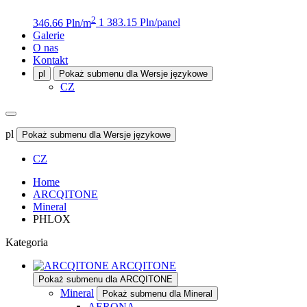
2
346.66 Pln/m
1 383.15 Pln/panel
Galerie
O nas
Kontakt
pl
Pokaż submenu dla Wersje językowe
CZ
pl
Pokaż submenu dla Wersje językowe
CZ
Home
ARCQITONE
Mineral
PHLOX
Kategoria
ARCQITONE
Pokaż submenu dla ARCQITONE
Mineral
Pokaż submenu dla Mineral
AERONA