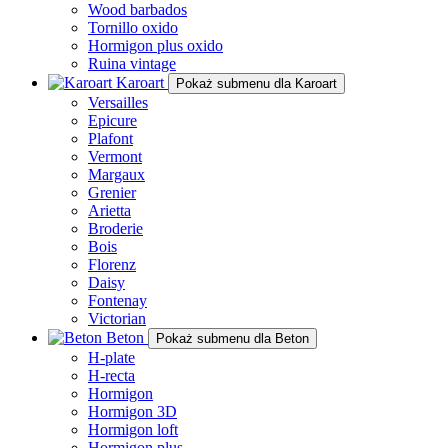
Wood barbados
Tornillo oxido
Hormigon plus oxido
Ruina vintage
Karoart
Pokaż submenu dla Karoart
Versailles
Epicure
Plafont
Vermont
Margaux
Grenier
Arietta
Broderie
Bois
Florenz
Daisy
Fontenay
Victorian
Beton
Pokaż submenu dla Beton
H-plate
H-recta
Hormigon
Hormigon 3D
Hormigon loft
Hormigon plus