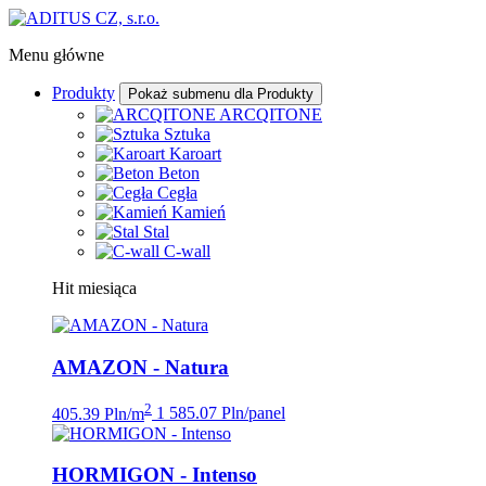
Menu główne
Produkty
Pokaż submenu dla Produkty
ARCQITONE
Sztuka
Karoart
Beton
Cegła
Kamień
Stal
C-wall
Hit miesiąca
AMAZON - Natura
2
405.39 Pln/m
1 585.07 Pln/panel
HORMIGON - Intenso