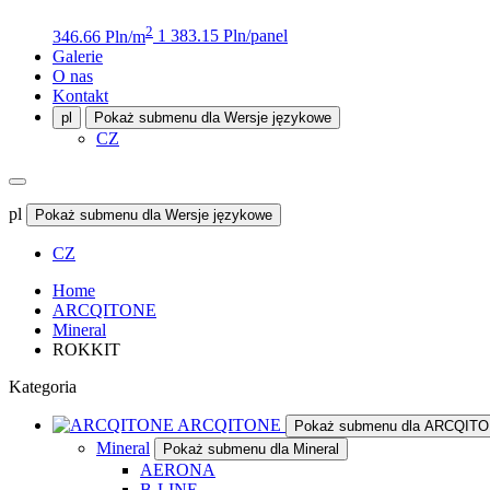
2
346.66 Pln/m
1 383.15 Pln/panel
Galerie
O nas
Kontakt
pl
Pokaż submenu dla Wersje językowe
CZ
pl
Pokaż submenu dla Wersje językowe
CZ
Home
ARCQITONE
Mineral
ROKKIT
Kategoria
ARCQITONE
Pokaż submenu dla ARCQIT
Mineral
Pokaż submenu dla Mineral
AERONA
B-LINE