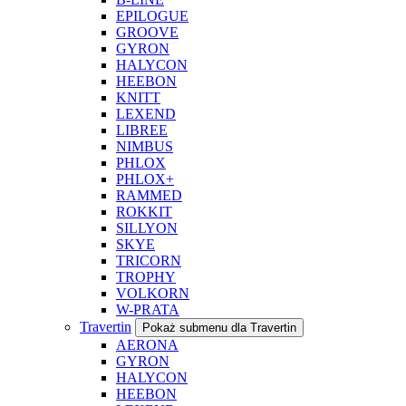
EPILOGUE
GROOVE
GYRON
HALYCON
HEEBON
KNITT
LEXEND
LIBREE
NIMBUS
PHLOX
PHLOX+
RAMMED
ROKKIT
SILLYON
SKYE
TRICORN
TROPHY
VOLKORN
W-PRATA
Travertin
Pokaż submenu dla Travertin
AERONA
GYRON
HALYCON
HEEBON