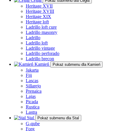
Cegła
Pokaż submenu dla Cegła
Heritage XVII
Heritage XVIII
Heritage XIX
Heritage loft
Ladrillo loft cure
Ladrillo masonry
Ladrillo
Ladrillo loft
Ladrillo vintage
Ladrillo perforado
Ladrillo brecon
Kamień
Pokaż submenu dla Kamień
Jakarta
Fiji
Lascas
Sillarejo
Prenaica
Lajas
Picada
Rustica
Lastra
Stal
Pokaż submenu dla Stal
G-qube
Forg