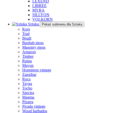
LEXEND
LIBREE
MYRA
SILLYON
VOLKORN
Sztuka
Pokaż submenu dla Sztuka
Kors
Trad
Brudt
Baobab moss
Masonry moss
Amazon
Timber
Ruina
Mayon
Hormigon vintage
Zanzibar
Roca
Tayga
Tocho
Spectra
Magma
Pizarra
Picada vintage
Wood barbados