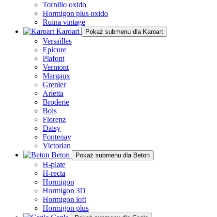
Tornillo oxido
Hormigon plus oxido
Ruina vintage
Karoart
Pokaż submenu dla Karoart
Versailles
Epicure
Plafont
Vermont
Margaux
Grenier
Arietta
Broderie
Bois
Florenz
Daisy
Fontenay
Victorian
Beton
Pokaż submenu dla Beton
H-plate
H-recta
Hormigon
Hormigon 3D
Hormigon loft
Hormigon plus